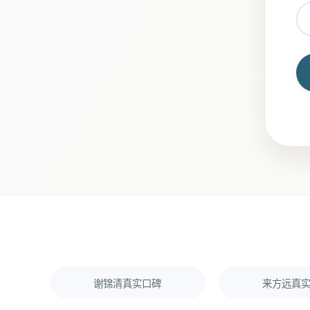
谢锦清真实口碑
来方远真