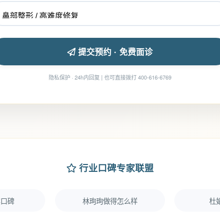
提交预约 · 免费面诊
隐私保护 · 24h内回复 | 也可直接拨打 400-616-6769
行业口碑专家联盟
实口碑
林珣珣做得怎么样
杜